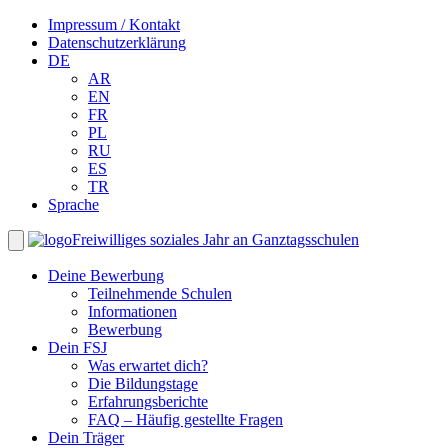
Impressum / Kontakt
Datenschutzerklärung
DE
AR
EN
FR
PL
RU
ES
TR
Sprache
Freiwilliges soziales Jahr an Ganztagsschulen
Deine Bewerbung
Teilnehmende Schulen
Informationen
Bewerbung
Dein FSJ
Was erwartet dich?
Die Bildungstage
Erfahrungsberichte
FAQ – Häufig gestellte Fragen
Dein Träger