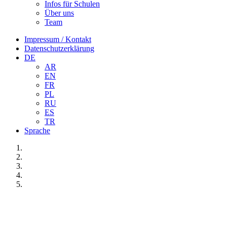
Infos für Schulen
Über uns
Team
Impressum / Kontakt
Datenschutzerklärung
DE
AR
EN
FR
PL
RU
ES
TR
Sprache