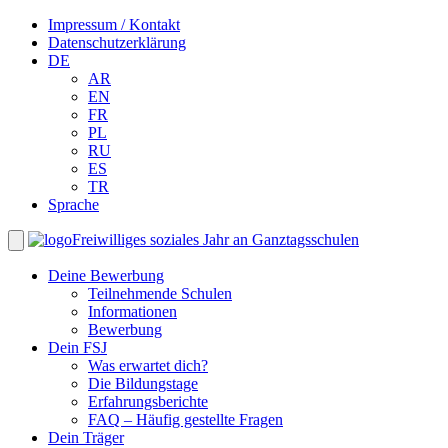
Impressum / Kontakt
Datenschutzerklärung
DE
AR
EN
FR
PL
RU
ES
TR
Sprache
Freiwilliges soziales Jahr an Ganztagsschulen
Deine Bewerbung
Teilnehmende Schulen
Informationen
Bewerbung
Dein FSJ
Was erwartet dich?
Die Bildungstage
Erfahrungsberichte
FAQ – Häufig gestellte Fragen
Dein Träger