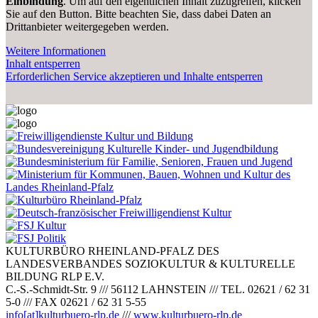
Einbindung
. Um auf den eigentlichen Inhalt zuzugreifen, klicken
Sie auf den Button. Bitte beachten Sie, dass dabei Daten an
Drittanbieter weitergegeben werden.
Weitere Informationen
Inhalt entsperren
Erforderlichen Service akzeptieren und Inhalte entsperren
KULTURBÜRO RHEINLAND-PFALZ DES
LANDESVERBANDES SOZIOKULTUR & KULTURELLE
BILDUNG RLP E.V.
C.-S.-Schmidt-Str. 9
///
56112 LAHNSTEIN
///
TEL. 02621 / 62 31
5-0
///
FAX 02621 / 62 31 5-55
info[at]kulturbuero-rlp.de
///
www.kulturbuero-rlp.de