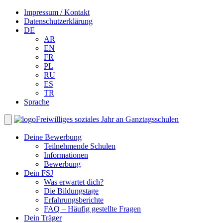
Impressum / Kontakt
Datenschutzerklärung
DE
AR
EN
FR
PL
RU
ES
TR
Sprache
Freiwilliges soziales Jahr an Ganztagsschulen
Deine Bewerbung
Teilnehmende Schulen
Informationen
Bewerbung
Dein FSJ
Was erwartet dich?
Die Bildungstage
Erfahrungsberichte
FAQ – Häufig gestellte Fragen
Dein Träger